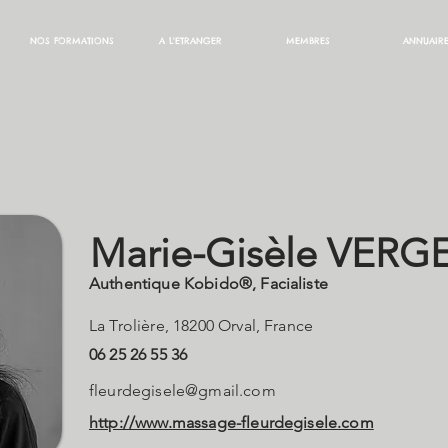
NOS FORMATIONS
A L'ETRANGER
MEMBRES
ANNUAIR
R Marie-Gisèle
Marie-Gisèle VERG
Authentique Kobido®, Facialiste
La Trolière, 18200 Orval, France
06 25 26 55 36
fleurdegisele@gmail.com
http://www.massage-fleurdegisele.com