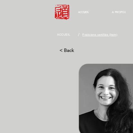
ACCUEIL
A PROPOS
/
ACCUEIL
Praticiens certifiés (Item)
< Back
VERGE