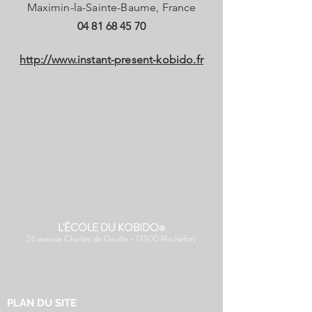
Maximin-la-Sainte-Baume, France
04 81 68 45 70
http://www.instant-present-kobido.fr
L'ÉCOLE DU KOBIDO
®
26 avenue Charles de Gaulle - 17300 Rochefort
(+33) 06 43 28 06 96
ecoledukobido@orange.fr
PLAN DU SITE