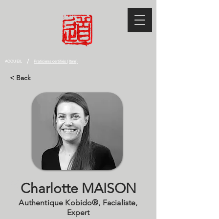
/
ACCUEIL
Praticiens certifiés (Item)
< Back
MAISON Charlotte
Charlotte MAISON
Authentique Kobido®, Facialiste,
Expert