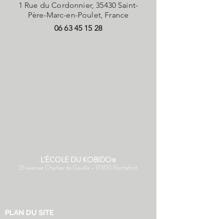
1 Rue du Cordonnier, 35430 Saint-
Père-Marc-en-Poulet, France
06 63 45 15 28
L'ÉCOLE DU KOBIDO
®
26 avenue Charles de Gaulle - 17300 Rochefort
(+33) 06 43 28 06 96
ecoledukobido@orange.fr
PLAN DU SITE