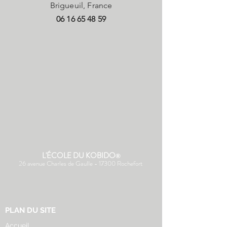
Brigueuil, France
06 16 65 48 59
L'ÉCOLE DU KOBIDO
®
26 avenue Charles de Gaulle - 17300 Rochefort
(+33) 06 43 28 06 96
ecoledukobido@orange.fr
PLAN DU SITE
Accueil