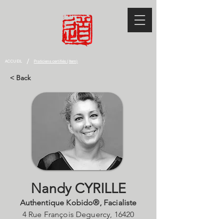
/
ACCUEIL
Praticiens certifiés (Item)
< Back
CYRILLE Nandy
Nandy CYRILLE
Authentique Kobido®, Facialiste
4 Rue François Deguercy, 16420