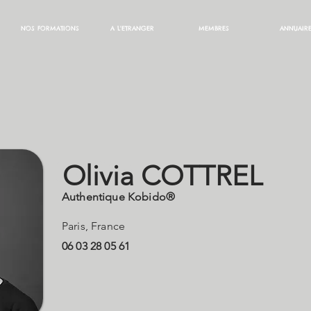
NOS FORMATIONS
A L'ETRANGER
MEMBRES
ANNUAIR
REL Olivia
Olivia COTTREL
Authentique Kobido®
Paris, France
06 03 28 05 61