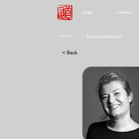
ACCUEIL
A PROPOS
/
ACCUEIL
Praticiens certifiés (Item)
< Back
COTT