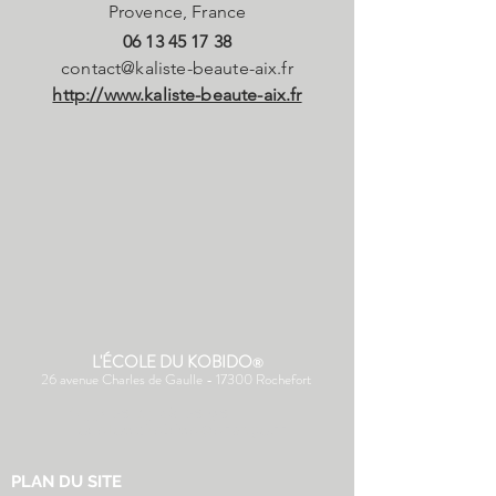
Provence, France
06 13 45 17 38
contact@kaliste-beaute-aix.fr
http://www.kaliste-beaute-aix.fr
L'ÉCOLE DU KOBIDO
®
26 avenue Charles de Gaulle - 17300 Rochefort
(+33) 06 43 28 06 96
ecoledukobido@orange.fr
PLAN DU SITE