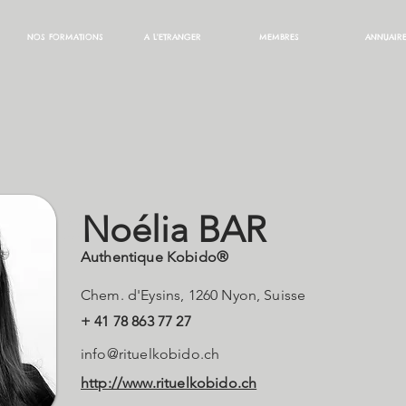
NOS FORMATIONS
A L'ETRANGER
MEMBRES
ANNUAIR
oélia
Noélia BAR
Authentique Kobido®
Chem. d'Eysins, 1260 Nyon, Suisse
+ 41 78 863 77 27
info@rituelkobido.ch
http://www.rituelkobido.ch