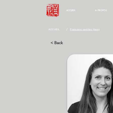
ACCUEIL
A PROPOS
/
ACCUEIL
Praticiens certifiés (Item)
< Back
BAR N