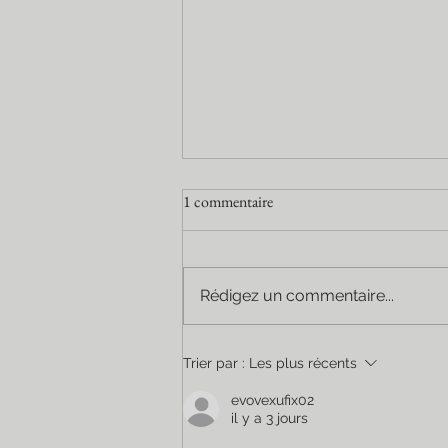
1 commentaire
Rédigez un commentaire...
Les bienfaits du massage Kobido
Trier par :
Les plus récents
sur le visage… et sur tout
l'organisme
evovexufix02
il y a 3 jours