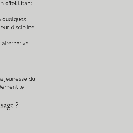
effet liftant 
à quelques 
ur, discipline 
 alternative 
 la jeunesse du 
ndément le 
sage ?