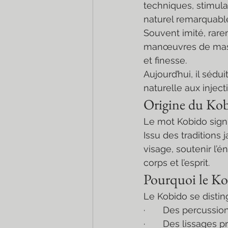
techniques, stimulat
naturel remarquabl
Souvent imité, rare
manœuvres de massag
et finesse.
Aujourd’hui, il sédu
naturelle aux inje
Origine du Kobi
Le mot Kobido signi
Issu des traditions 
visage, soutenir l’é
corps et l’esprit.
Pourquoi le Kob
Le Kobido se distin
·       Des percussi
·       Des lissages 