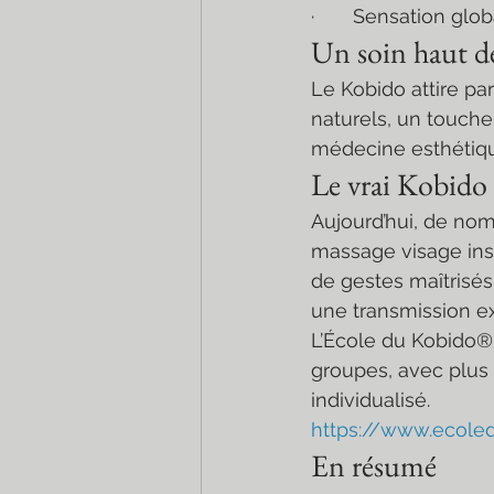
·       Sensation gl
Un soin haut d
Le Kobido attire pa
naturels, un touche
médecine esthétiq
Le vrai Kobido
Aujourd’hui, de nom
massage visage insp
de gestes maîtrisés
une transmission e
L’École du Kobido® 
groupes, avec plu
individualisé.
https://www.ecole
En résumé