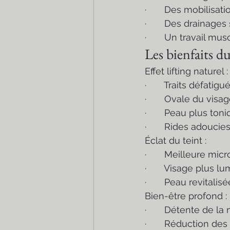
·       Des mobilisat
·       Des drainages
·       Un travail mu
Les bienfaits 
Effet lifting naturel :
·       Traits défatigu
·       Ovale du visa
·       Peau plus ton
·       Rides adoucie
Éclat du teint :
·       Meilleure mic
·       Visage plus l
·       Peau revitalisé
Bien-être profond :
·       Détente de l
·       Réduction de