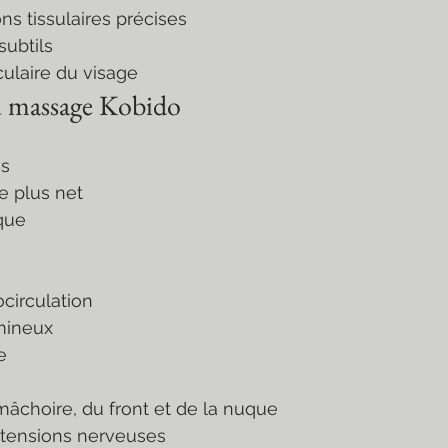
ions tissulaires précises
 subtils
sculaire du visage
du massage Kobido
és
ge plus net
ique
s
rocirculation
umineux
e
a mâchoire, du front et de la nuque
s tensions nerveuses