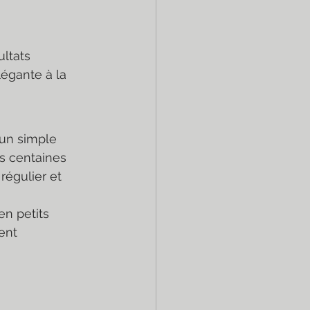
ltats 
légante à la 
 un simple 
s centaines 
égulier et 
n petits 
ent 