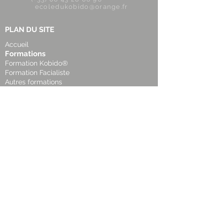
ecoledukobido@orange.fr
PLAN DU SITE
Accueil
Formations
Formation Kobido®
Formation Facialiste
Autres formations
Agenda
Calendrier formations Kobido®
Ressources
Annuaire des praticiens(ennes)
Boutique
Contact
Informations & Contact
Nos marques déposées
L’École du Kobido® détient et protège plusieurs marques
enregistrées depuis 2018, en France et à l’international (Japon,
Portugal, Monaco, Allemagne, Maroc, Espagne) :
Authentique Kobido® Kobido® Les Grands Gestes® Art
Martial de Beauté® Kobido Ceremony®
Ces marques garantissent l’origine et l’authenticité des
techniques transmises, ainsi que la qualité des prestations