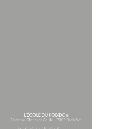
L'ÉCOLE DU KOBIDO
®
26 avenue Charles de Gaulle - 17300 Rochefort
(+33) 06 43 28 06 96