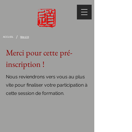
/
ACCUEIL
Merci14
Merci pour cette pré-
inscription !
Nous reviendrons vers vous au plus
vite pour finaliser votre participation à
cette session de formation.